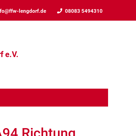
nfo@ffw-lengdorf.de
08083 5494310
f e.V.
A94 Richtung