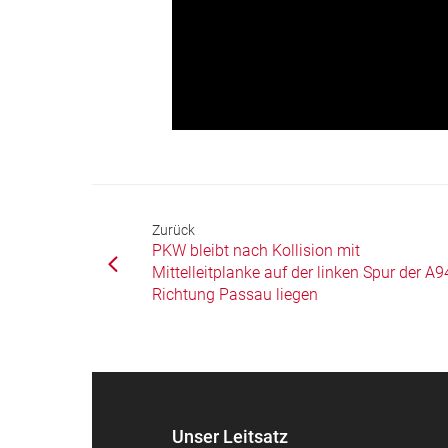
Zurück
PKW bleibt nach Kollision mit
Mittelleitplanke auf der linken Spur der A9
Richtung Passau liegen
Unser Leitsatz