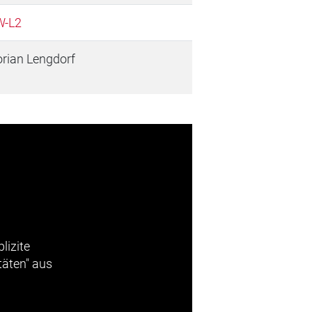
-L2
orian Lengdorf
lizite
täten" aus